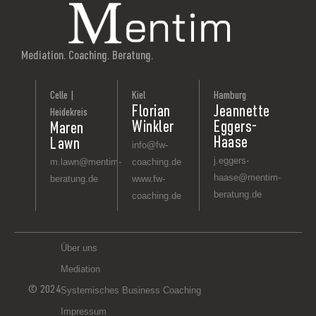
Mediation. Coaching. Beratung.
Celle |
Kiel
Hamburg
Florian
Jeannette
Heidekreis
Winkler
Eggers-
Maren
Haase
Lawn
info@fw-
j.eggers-
m.lawn@mentim-
coaching.de
haase@mentim-
beratung.de
www.fw-
beratung.de
coaching.de
Über uns
Mediation
© 2024
Systemisches Business Coaching
Impressum