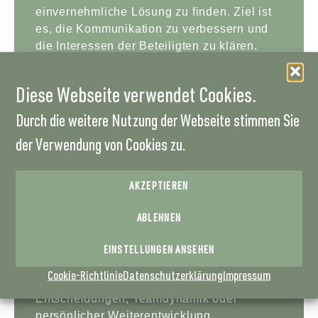
einvernehmliche Lösung zu finden. Ziel ist
es, die Kommunikation zu verbessern und
die Interessen der Beteiligten zu klären.
MEHR ZUR MEDIATION
Diese Webseite verwendet Cookies.
Durch die weitere Nutzung der Webseite stimmen Sie
der Verwendung von Cookies zu.
Systemisches Business Coaching
Entfalten Sie Ihr berufliches und
AKZEPTIEREN
persönliches Potenzial! Systemisches
Business Coaching eröffnet Ihnen wertvolle
ABLEHNEN
Perspektiven und unterstützt Sie dabei,
nachhaltige Lösungen für Ihre beruflichen
EINSTELLUNGEN ANSEHEN
und privaten Herausforderungen zu
Cookie-Richtlinie
Datenschutzerklärung
Impressum
entwickeln. Ob in den Bereichen Führung,
Entscheidungen, Teamdynamik oder
persönlicher Weiterentwicklung